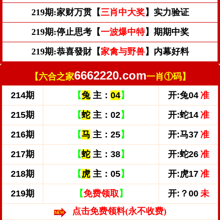
219期:家财万贯【
三肖中大奖
】实力验证
219期:停止思考【
一波爆中特
】期期中奖
219期:恭喜發財【
家禽与野兽
】内幕好料
6662220.com
【六合之家
一肖①码】
214期
【
兔
主：
04
】
开:兔04
准
215期
【
蛇
主：02
】
开:蛇14
准
216期
【
马
主：25
】
开:马37
准
217期
【
蛇
主：38
】
开:蛇26
准
218期
【
虎
主：05
】
开:虎17
准
219期
【
免费领取
】
开:？00
未
点击免费领料(永不收费)