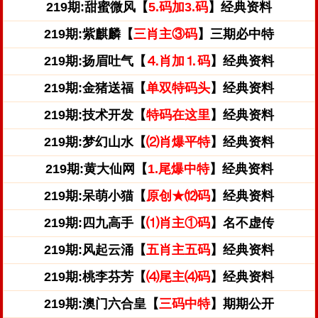
219期:甜蜜微风【
5.码加3.码
】经典资料
219期:紫麒麟【
三肖主③码
】三期必中特
219期:扬眉吐气【
⒋肖加⒈码
】经典资料
219期:金猪送福【
单双特码头
】经典资料
219期:技术开发【
特码在这里
】经典资料
219期:梦幻山水【
⑵肖爆平特
】经典资料
219期:黄大仙网【
1.尾爆中特
】经典资料
219期:呆萌小猫【
原创★⑿码
】经典资料
219期:四九高手【
⑴肖主①码
】名不虚传
219期:风起云涌【
五肖主五码
】经典资料
219期:桃李芬芳【
⑷尾主⑷码
】经典资料
219期:澳门六合皇【
三码中特
】期期公开