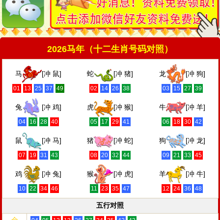
2026马年（十二生肖号码对照）
马
[冲 鼠]
蛇
[冲 猪]
龙
[冲 狗]
01
13
25
37
49
02
14
26
38
03
15
27
39
兔
[冲 鸡]
虎
[冲 猴]
牛
[冲 羊]
04
16
28
40
05
17
29
41
06
18
30
42
鼠
[冲 马]
猪
[冲 蛇]
狗
[冲 龙]
07
19
31
43
08
20
32
44
09
21
33
45
鸡
[冲 兔]
猴
[冲 虎]
羊
[冲 牛]
10
22
34
46
11
23
35
47
12
24
36
48
五行对照
金