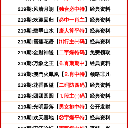
219期:风清月朗【
独合必中特
】经典资料
219期:欢迎回归【
必中一肖主
】经典资料
219期:碧翠山水【
唐人算平特
】经典资料
219期:雪莲花语【
⑴行主㈠码
】经典资料
219期:金财神送【
二字爆特码
】免费领取
219期:万象之王【
⒍肖期期中
】经典资料
219期:澳門火鳳凰【
⒉肖中特
】领略非凡
219期:花香四溢【
二码防四码
】经典资料
219期:团团圆圆【
⒈段主㈠码
】经典资料
219期:光明磊落【
男女抱中特
】公开发财
219期:欢天喜地【
②字爆平特
】经典资料