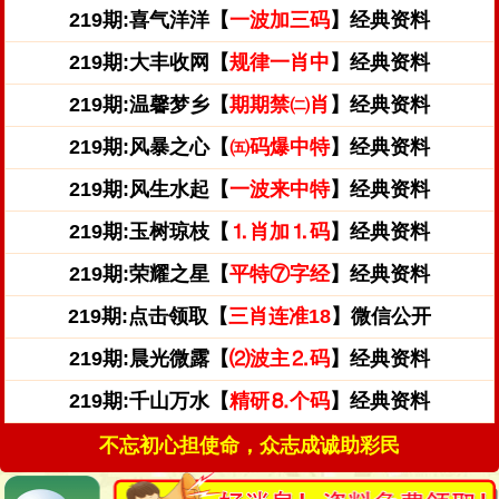
219期:喜气洋洋【
一波加三码
】经典资料
219期:大丰收网【
规律一肖中
】经典资料
219期:温馨梦乡【
期期禁㈡肖
】经典资料
219期:风暴之心【
㈤码爆中特
】经典资料
219期:风生水起【
一波来中特
】经典资料
219期:玉树琼枝【
⒈肖加⒈码
】经典资料
219期:荣耀之星【
平特⑦字经
】经典资料
219期:点击领取【
三肖连准18
】微信公开
219期:晨光微露【
⑵波主⒉码
】经典资料
219期:千山万水【
精研⒏个码
】经典资料
不忘初心担使命，众志成诚助彩民