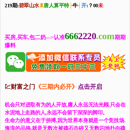
219期:
碧翠山水
♜
唐人算平特
╞
牛
╡
开
:？00
未
666
2220
.com
买房,买车,包二奶--->认准
期期
爆料
机会只对进取有为的人开放,庸人永远无法光顾.只会在
水泥地上走路的人,永远不会留下深深的脚印。
生命力的意义在于拚搏,因为世界本身就是一个竞技场.
海浪的品格,就是无数次被礁石击碎又无数闪地扑向礁