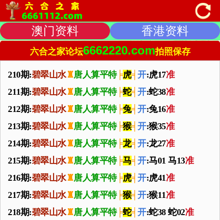
澳门资料
香港资料
6662220.com
六合之家论坛
拍照保存
210期:
碧翠山水
♜
唐人算平特
╞
虎
╡
开
:虎17
准
211期:
碧翠山水
♜
唐人算平特
╞
蛇
╡
开
:蛇38
准
212期:
碧翠山水
♜
唐人算平特
╞
兔
╡
开
:兔16
准
213期:
碧翠山水
♜
唐人算平特
╞
猴
╡
开
:猴35
准
214期:
碧翠山水
♜
唐人算平特
╞
龙
╡
开
:龙27
准
215期:
碧翠山水
♜
唐人算平特
╞
马
╡
开
:马01 马13
准
216期:
碧翠山水
♜
唐人算平特
╞
虎
╡
开
:虎41
准
217期:
碧翠山水
♜
唐人算平特
╞
猴
╡
开
:猴11
准
218期:
碧翠山水
♜
唐人算平特
╞
蛇
╡
开
:蛇38 蛇02
准