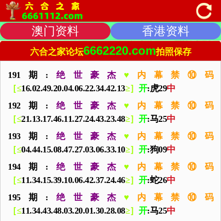
澳门资料
香港资料
6662220.com
六合之家论坛
拍照保存
191期:
绝世豪杰
♥
内幕禁⑩码
［≤
16.02.49.20.04.06.22.34.42.13
≥］
开
:虎29
中
192期:
绝世豪杰
♥
内幕禁⑩码
［≤
21.13.17.46.11.27.24.43.23.48
≥］
开
:马25
中
193期:
绝世豪杰
♥
内幕禁⑩码
［≤
04.44.15.08.47.27.03.06.33.10
≥］
开
:狗09
中
194期:
绝世豪杰
♥
内幕禁⑩码
［≤
11.34.15.39.10.06.42.37.24.46
≥］
开
:蛇26
中
195期:
绝世豪杰
♥
内幕禁⑩码
［≤
11.34.43.48.03.20.01.30.28.08
≥］
开
:马25
中