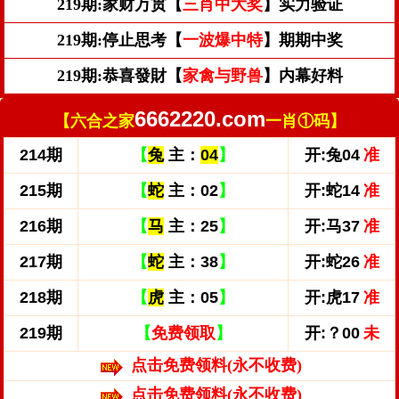
219期:家财万贯【
三肖中大奖
】实力验证
219期:停止思考【
一波爆中特
】期期中奖
219期:恭喜發財【
家禽与野兽
】内幕好料
6662220.com
【六合之家
一肖①码】
214期
【
兔
主：
04
】
开:兔04
准
215期
【
蛇
主：02
】
开:蛇14
准
216期
【
马
主：25
】
开:马37
准
217期
【
蛇
主：38
】
开:蛇26
准
218期
【
虎
主：05
】
开:虎17
准
219期
【
免费领取
】
开:？00
未
点击免费领料(永不收费)
点击免费领料(永不收费)