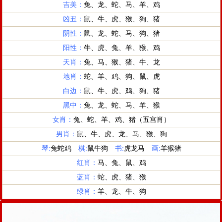
吉美：
兔、龙、蛇、马、羊、鸡
凶丑：
鼠、牛、虎、猴、狗、猪
阴性：
鼠、龙、蛇、马、狗、猪
阳性：
牛、虎、兔、羊、猴、鸡
天肖：
兔、马、猴、猪、牛、龙
地肖：
蛇、羊、鸡、狗、鼠、虎
白边：
鼠、牛、虎、鸡、狗、猪
黑中：
兔、龙、蛇、马、羊、猴
女肖：
兔、蛇、羊、鸡、猪（五宫肖）
男肖：
鼠、牛、虎、龙、马、猴、狗
琴:
兔蛇鸡
棋:
鼠牛狗
书:
虎龙马
画:
羊猴猪
红肖：
马、兔、鼠、鸡
蓝肖：
蛇、虎、猪、猴
绿肖：
羊、龙、牛、狗