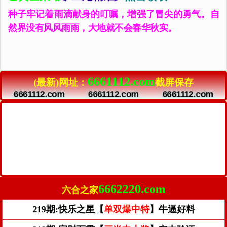
种子牢记着雨滴献身的叮嘱，增强了冒尖的勇气。自
然界没有风风雨雨，大地就不会春华秋实。
6661112.com
(最新)网址：
截屏保存
6661112.com
6661112.com
6661112.com
6662220.com
六合之家
219期:快乐之星【
单双爆中特
】牛逼好料