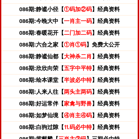
086期:静谧小径【
①码加②码
】经典资料
086期:今晚大中【
一肖主一码
】经典资料
086期:春暖花开【
二门加二码
】经典资料
086期:六合之家【
①肖①码
】免费大公开
086期:静谧仙都【
大神杀二肖
】经典资料
086期:欣欣向荣【
五字中平特
】经典资料
086期:绘本课堂【
半波必中特
】经典资料
086期:人来人往【
两头主两码
】经典资料
086期:好运常伴【
家禽与野兽
】经典资料
086期:如梦仙境【
④肖主④码
】经典资料
086期:白驹过隙【
⒒码必中特
】经典资料
086期:紫麒麟【
三肖主③码
】三期必中特