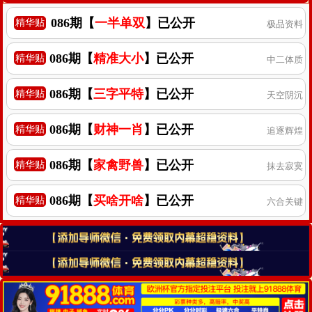
086期【
一半单双
】已公开
精华贴
极品资料
086期【
精准大小
】已公开
精华贴
中二体质
086期【
三字平特
】已公开
精华贴
天空阴沉
086期【
财神一肖
】已公开
精华贴
追逐辉煌
086期【
家禽野兽
】已公开
精华贴
抹去寂寞
086期【
买啥开啥
】已公开
精华贴
六合关键