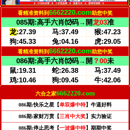
6662220.com
看精准资料到
助您中奖
085期:高手六肖⑿码→開
龙03
准
龙
:27.39
马:37.49
猴:47.23
狗:45.33
兔:04.16
虎:29.05
6662220.com
看精准资料到
助您中奖
086期:高手六肖⑿码→開
？00
未
鼠:19.31
蛇:26.38
马:37.49
鸡:10.46
狗:09.45
牛:42.06
6662220.com
六合之家
086期:快乐之星【
单双爆中特
】牛逼好料
086期:家财万贯【
三肖中大奖
】实力验证
086期:停止思考【
一波爆中特
】期期中奖