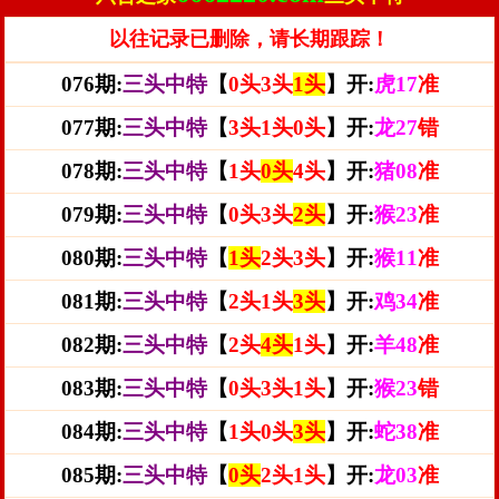
以往记录已删除，请长期跟踪！
076期:
三头中特
【
0头3头
1头
】开:
虎17
准
077期:
三头中特
【
3头1头0头
】开:
龙27
错
078期:
三头中特
【
1头
0头
4头
】开:
猪08
准
079期:
三头中特
【
0头3头
2头
】开:
猴23
准
080期:
三头中特
【
1头
2头3头
】开:
猴11
准
081期:
三头中特
【
2头1头
3头
】开:
鸡34
准
082期:
三头中特
【
2头
4头
1头
】开:
羊48
准
083期:
三头中特
【
0头3头1头
】开:
猴23
错
084期:
三头中特
【
1头0头
3头
】开:
蛇38
准
085期:
三头中特
【
0头
2头1头
】开:
龙03
准