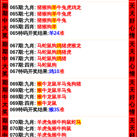
期
天
065期:九肖:
猪猴狗
羊
牛兔虎鸡龙
期
天
065期:七肖:
猪猴狗
羊
牛兔虎
中
065期:六肖:
猪猴狗
羊
牛兔
好
065期:四肖:
猪猴狗
羊
大
心
065特码开奖结果:
羊24
准
奖
情
期
天
067期:九肖:
马蛇鼠狗
鸡
猪虎猴龙
期
天
067期:七肖:
马蛇鼠狗
鸡
猪虎
中
067期:六肖:
马蛇鼠狗
鸡
猪
好
067期:四肖:
马蛇鼠狗
大
心
067特码开奖结果:
鸡10
准
奖
情
期
天
069期:九肖:
猴
牛龙鼠羊马兔狗猪
期
天
069期:七肖:
猴
牛龙鼠羊马兔
中
069期:六肖:
猴
牛龙鼠羊马
好
069期:四肖:
猴
牛龙鼠
大
心
069特码开奖结果:
猴35
准
奖
情
期
天
070期:九肖:
羊虎兔猴牛狗鼠蛇
马
期
天
070期:七肖:
羊虎兔猴牛狗鼠
中
070期:六肖:
羊虎兔猴牛狗
好