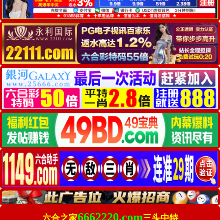
6662220.com
六合之家
三头中特