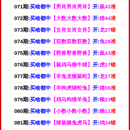
071期:
买啥都中
【男肖男肖男肖】
开:
鼠43
准
072期:
买啥都中
【大数大数大数】
开:
猪44
准
073期:
买啥都中
【女肖女肖女肖】
开:
龙27
错
074期:
买啥都中
【双数双数双数】
开:
兔28
准
075期:
买啥都中
【野兽野兽野兽】
开:
鼠43
准
076期:
买啥都中
【鼠鸡马猴牛猪】
开:
虎17
错
077期:
买啥都中
【羊兔龙猴鼠蛇】
开:
龙27
准
078期:
买啥都中
【羊狗虎猪蛇兔】
开:
猪08
准
079期:
买啥都中
【鸡马狗猪羊兔】
开:
猴23
错
080期:
买啥都中
【小数小数小数】
开:
猴11
准
081期:
买啥都中
【猪鼠猴兔虎马】
开:
鸡34
错