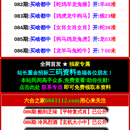
082期:
买啥都中
【蛇鸡羊龙兔猴】
开:
羊48
准
083期:
买啥都中
【鸡虎龙牛狗马】
开:
猴23
错
084期:
买啥都中
【女肖女肖女肖】
开:
蛇38
准
085期:
买啥都中
【狗马鸡龙兔虎】
开:
龙03
准
086期:
买啥都中
【龙羊马兔蛇牛】
开:
？00
未
全网首发 ★
独家专属
三码资料
站长重金招标
造福各位朋友！
本站民间高手众多,免费查看!助你生财!
点击此处
联系专员
即可免费领取本资料
6661112.com
六合之家
用心来关注
086期:酷到乏味【平特复式肖】已公开
086期:冷风烈酒【玄机大小中】已公开