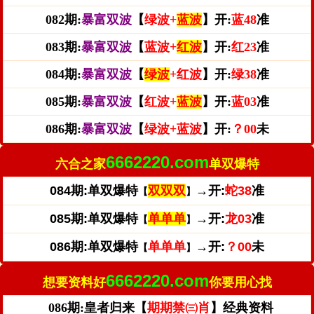
082期:
暴富双波
【
绿波+
蓝波
】开:
蓝48
准
083期:
暴富双波
【
蓝波+
红波
】开:
红23
准
084期:
暴富双波
【
绿波
+红波
】开:
绿38
准
085期:
暴富双波
【
红波+
蓝波
】开:
蓝03
准
086期:
暴富双波
【
绿波+蓝波
】开:
？00
未
6662220.com
六合之家
单双爆特
084期:
单双爆特
双
双
双
→开:
蛇38
准
【
】
085期:
单双爆特
单
单
单
→开:
龙03
准
【
】
086期:
单双爆特
单单单
→开:
？00
未
【
】
6662220.com
想要资料好
你要用心找
086期:
皇者归来【
期期禁㈢肖
】经典资料