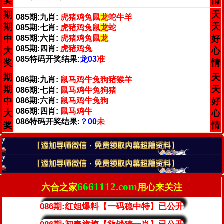
奖
情
期
天
085期:九肖:
虎猪鸡兔鼠
龙
蛇牛羊
期
天
085期:七肖:
虎猪鸡兔鼠
龙
蛇
中
085期:六肖:
虎猪鸡兔鼠
龙
好
085期:四肖:
虎猪鸡兔
大
心
085特码开奖结果:
龙03
准
奖
情
期
天
086期:九肖:
鼠马鸡牛兔狗猪猴羊
期
天
086期:七肖:
鼠马鸡牛兔狗猪
中
086期:六肖:
鼠马鸡牛兔狗
好
086期:四肖:
鼠马鸡牛
大
心
086特码开奖结果:
？00
未
奖
情
6661112.com
六合之家
用心来关注
086期:红姐爆料【一码稳中特】已公开